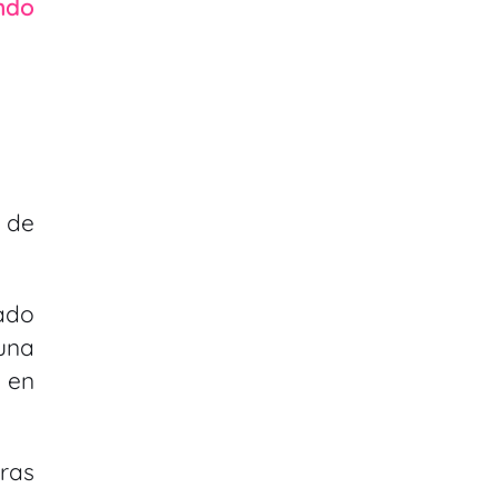
ndo
 de
zado
 una
 en
ras