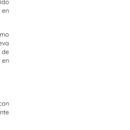
ido
 en
omo
eva
 de
 en
 con
ante