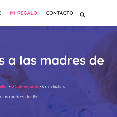
E
MI REGALO
CONTACTO
s a las madres de
llar
•
0 Comentarios
•
6
min lectura
a las madres de día