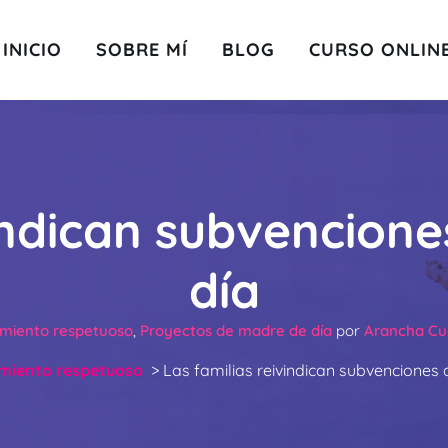
INICIO
SOBRE MÍ
BLOG
CURSO ONLIN
vindican subvencione
día
iento respetuoso
,
Proyectos de madre de día
por
Arancha Cué
iento respetuoso
>
Las familias reivindican subvenciones 