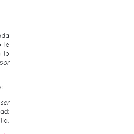
ada
 le
 lo
por
:
ser
dad:
lla.