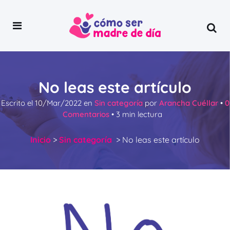
No leas este artículo
Escrito el
10/Mar/2022
en
Sin categoría
por
Arancha Cuéllar
•
0
Comentarios
•
3
min lectura
Inicio
>
Sin categoría
>
No leas este artículo